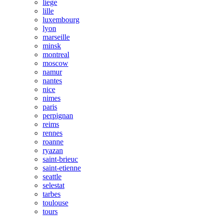
liege
lille
luxembourg
lyon
marseille
minsk
montreal
moscow
namur
nantes
nice
nimes
paris
perpignan
reims
rennes
roanne
ryazan
saint-brieuc
saint-etienne
seattle
selestat
tarbes
toulouse
tours