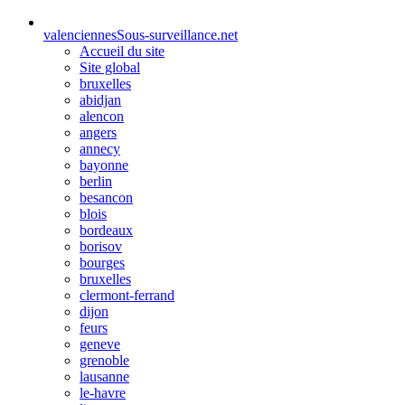
valenciennes
Sous-surveillance.net
Accueil du site
Site global
bruxelles
abidjan
alencon
angers
annecy
bayonne
berlin
besancon
blois
bordeaux
borisov
bourges
bruxelles
clermont-ferrand
dijon
feurs
geneve
grenoble
lausanne
le-havre