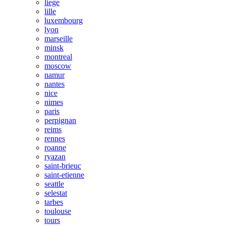
liege
lille
luxembourg
lyon
marseille
minsk
montreal
moscow
namur
nantes
nice
nimes
paris
perpignan
reims
rennes
roanne
ryazan
saint-brieuc
saint-etienne
seattle
selestat
tarbes
toulouse
tours