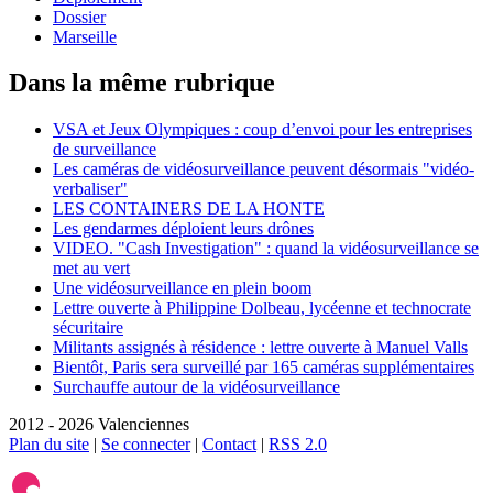
Dossier
Marseille
Dans la même rubrique
VSA et Jeux Olympiques : coup d’envoi pour les entreprises
de surveillance
Les caméras de vidéosurveillance peuvent désormais "vidéo-
verbaliser"
LES CONTAINERS DE LA HONTE
Les gendarmes déploient leurs drônes
VIDEO. "Cash Investigation" : quand la vidéosurveillance se
met au vert
Une vidéosurveillance en plein boom
Lettre ouverte à Philippine Dolbeau, lycéenne et technocrate
sécuritaire
Militants assignés à résidence : lettre ouverte à Manuel Valls
Bientôt, Paris sera surveillé par 165 caméras supplémentaires
Surchauffe autour de la vidéosurveillance
2012 - 2026 Valenciennes
Plan du site
|
Se connecter
|
Contact
|
RSS 2.0