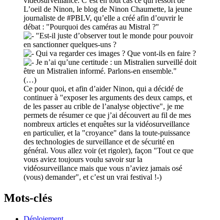
vidéosurveillance. C’est en tout cas ce qui ressort de
L’oeil de Ninon, le blog de Ninon Chaumette, la jeune
journaliste de #PBLV, qu’elle a créé afin d’ouvrir le
débat : "Pourquoi des caméras au Mistral ?"
"Est-il juste d’observer tout le monde pour pouvoir
en sanctionner quelques-uns ?
Qui va regarder ces images ? Que vont-ils en faire ?
Je n’ai qu’une certitude : un Mistralien surveillé doit
être un Mistralien informé. Parlons-en ensemble."
(…)
Ce pour quoi, et afin d’aider Ninon, qui a décidé de
continuer à "exposer les arguments des deux camps, et
de les passer au crible de l’analyse objective", je me
permets de résumer ce que j’ai découvert au fil de mes
nombreux articles et enquêtes sur la vidéosurveillance
en particulier, et la "croyance" dans la toute-puissance
des technologies de surveillance et de sécurité en
général. Vous allez voir (et rigoler), façon "Tout ce que
vous aviez toujours voulu savoir sur la
vidéosurveillance mais que vous n’aviez jamais osé
(vous) demander", et c’est un vrai festival !-)
Mots-clés
Déploiement