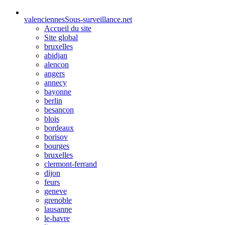
valenciennes
Sous-surveillance.net
Accueil du site
Site global
bruxelles
abidjan
alencon
angers
annecy
bayonne
berlin
besancon
blois
bordeaux
borisov
bourges
bruxelles
clermont-ferrand
dijon
feurs
geneve
grenoble
lausanne
le-havre