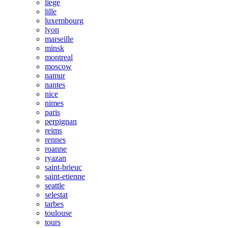
liege
lille
luxembourg
lyon
marseille
minsk
montreal
moscow
namur
nantes
nice
nimes
paris
perpignan
reims
rennes
roanne
ryazan
saint-brieuc
saint-etienne
seattle
selestat
tarbes
toulouse
tours