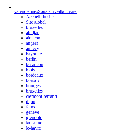
valenciennes
Sous-surveillance.net
Accueil du site
Site global
bruxelles
abidjan
alencon
angers
annecy
bayonne
berlin
besancon
blois
bordeaux
borisov
bourges
bruxelles
clermont-ferrand
dijon
feurs
geneve
grenoble
lausanne
le-havre